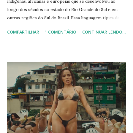
indígenas, africanas e europeias que se desenvolveu ao
longo dos séculos no estado do Rio Grande do Sul e em
outras regiões do Sul do Brasil. Essa linguagem típica da
região é bastante peculiar, repleta de expressões e gírias
COMPARTILHAR
1 COMENTÁRIO
CONTINUAR LENDO...
que não são comuns em outras partes do país. Através do
vocabulário gaúcho, é possível entender melhor a cultura e
a história dos gaúchos, que se orgulham de suas tradições
e costumes. Além disso, a linguagem gaúcha é uma forma de
identidade e conexão entre os próprios gaúchos, que
utilizam essas expressões no seu dia a dia, seja em
conversas informais ou em eventos e festividades
regionais. Conhecer o vocabulário gaúcho é, portanto, uma
oportunidade de mergulhar na cultura desse estado e
descobrir um pouco mais sobre sua rica história e
tradições. Listamos abaixo as 30 expressões gaúchas mais
populares e seus significados: Bagual : homem valente e